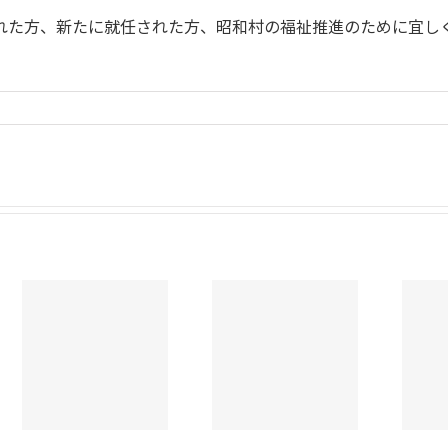
れた方、新たに就任された方、昭和村の福祉推進のために宜し
令和８年度第
令和8年度定時
１回評議員選
評議員会を開
任・解任委員
催！
会を開催