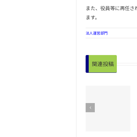
また、役員等に再任さ
ます。
法人運営部門
関連投稿
令和８年度第
令和８年度第
４回正副会長
３回正副会長
会議を開催！
会議を開催！