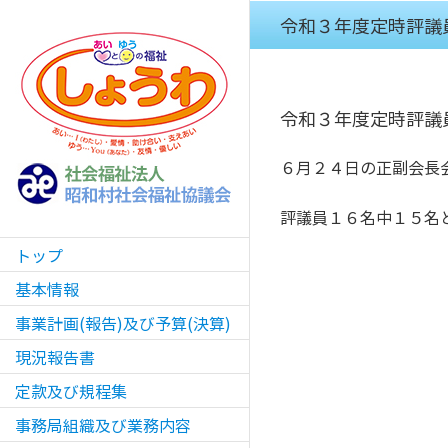
Skip
令和３年度定時評議
to
content
令和３年度定時評議
６月２４日の正副会長
評議員１６名中１５名
トップ
基本情報
事業計画(報告)及び予算(決算)
現況報告書
定款及び規程集
事務局組織及び業務内容