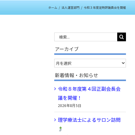
ホーム
/
法人運営部門
/
令和３年度定時評議員会を開催
検
索
アーカイブ
…
ア
ー
新着情報・お知らせ
カ
令和８年度第４回正副会長会
イ
議を開催！
ブ
2026年8月5日
理学療法士によるサロン訪問