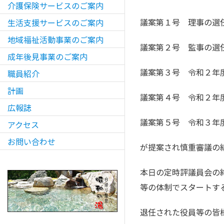
介護保険サービスのご案内
議案第１号 理事の選
生活支援サービスのご案内
地域福祉活動事業のご案内
議案第２号 監事の選
成年後見事業のご案内
議案第３号 令和２年
職員紹介
計画
議案第４号 令和２年
広報誌
議案第５号 令和３年
アクセス
お問い合わせ
が提案され慎重審議の
本日の定時評議員会の
等の体制でスタートす
退任された役員等の皆