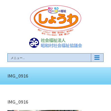
Skip
to
content
メニュー...
IMG_0916
IMG_0916