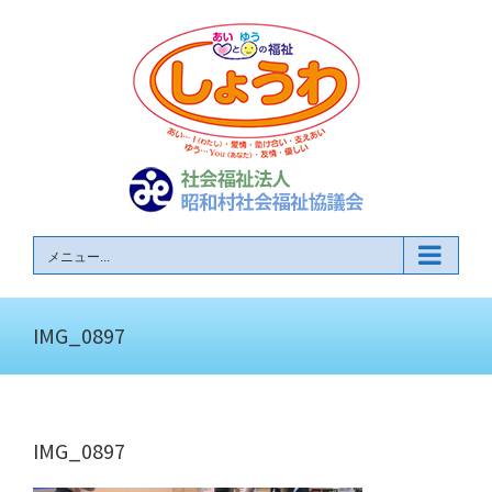
Skip
to
content
メニュー...
IMG_0897
IMG_0897