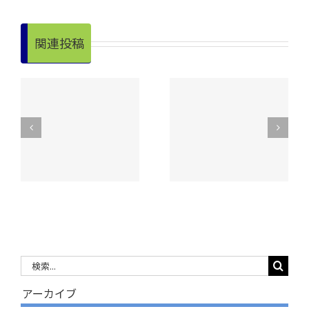
関連投稿
回
令和８年度第３回
令和8年度定時評
開
正副会長会議を開
議員会を開催！
催！
検
索
アーカイブ
…