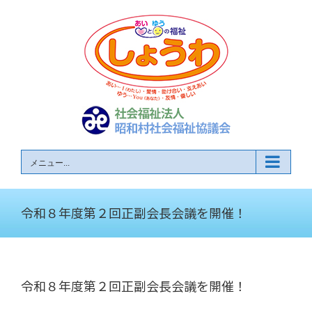
Skip
to
content
メニュー...
令和８年度第２回正副会長会議を開催！
令和８年度第２回正副会長会議を開催！