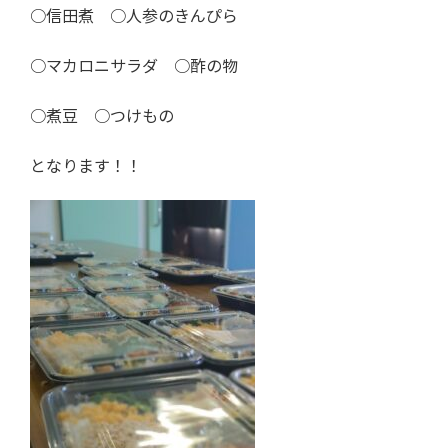
○信田煮 ○人参のきんぴら
○マカロニサラダ ○酢の物
○煮豆 ○つけもの
となります！！