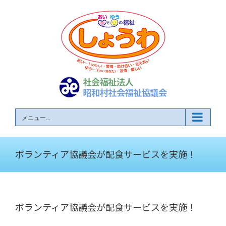
Skip
to
content
メニュー...
ボランティア協議会が配食サービスを実施！
ボランティア協議会が配食サービスを実施！