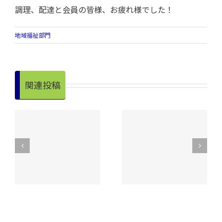
調理、配達と会員の皆様、お疲れ様でした！
地域福祉部門
関連投稿
令和８年度 昭和
明
手をつなぐ親の会
村老人クラブ連合
実
が奉仕作業を実
会【スポーツ大
施！
会】開催