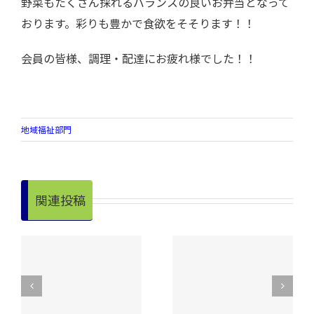
野菜もたくさん採れるバランスの良いお弁当となって
おります。彩りも豊かで食欲をそそります！！
会員の皆様、調理・配達にお疲れ様でした！！
地域福祉部門
関連投稿
令和８年度 昭和
明
手をつなぐ親の会
村老人クラブ連合
実
が奉仕作業を実
会【スポーツ大
施！