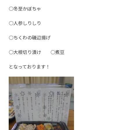
○冬至かぼちゃ
○人参しりしり
○ちくわの磯辺揚げ
○大根切り漬け ○煮豆
となっております！