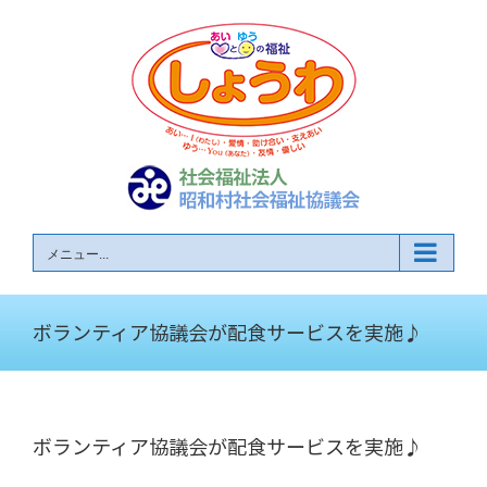
Skip
to
content
メニュー...
ボランティア協議会が配食サービスを実施♪
ボランティア協議会が配食サービスを実施♪