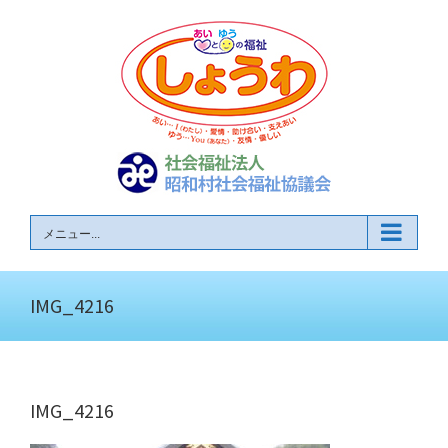
Skip
to
content
メニュー...
IMG_4216
IMG_4216