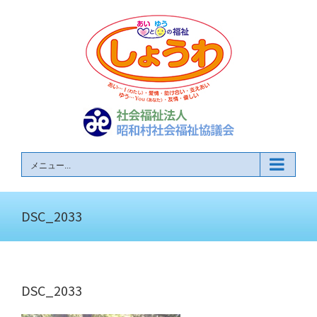
Skip
to
content
メニュー...
DSC_2033
DSC_2033