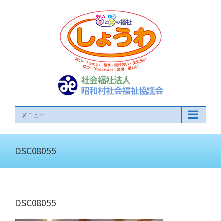
Skip
to
content
メニュー...
DSC08055
DSC08055