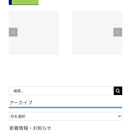
令和８年度昭和村
ク
☀学童クラブ夏休
学童クラブ通年入
内
みの様子☀
会のご案内
検
索
アーカイブ
…
ア
ー
新着情報・お知らせ