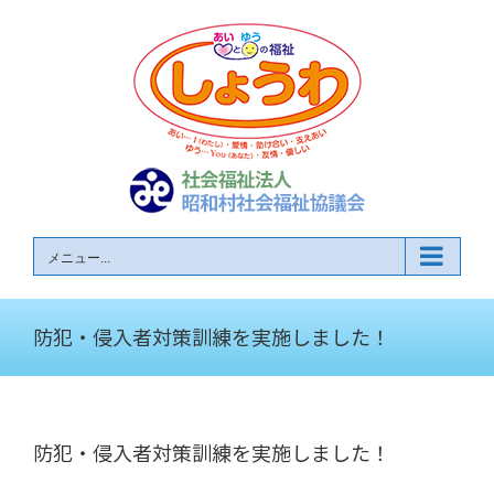
Skip
to
content
メニュー...
防犯・侵入者対策訓練を実施しました！
防犯・侵入者対策訓練を実施しました！