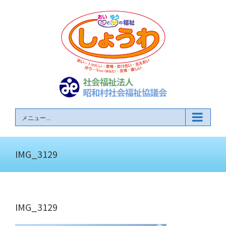
Skip
to
content
メニュー...
IMG_3129
IMG_3129