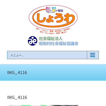
Skip
to
content
メニュー...
IMG_4116
IMG_4116