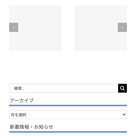
制
昭和村成年後見制
昭和村成年後見制
携
度利用促進・連携
度利用促進・連携
議
協議会 第２回会
協議会 第１回会
議を開催
議を開催
検
索
アーカイブ
…
ア
ー
新着情報・お知らせ
カ