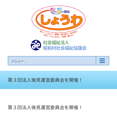
Skip
to
content
メニュー...
第３回法人後見運営委員会を開催！
第３回法人後見運営委員会を開催！