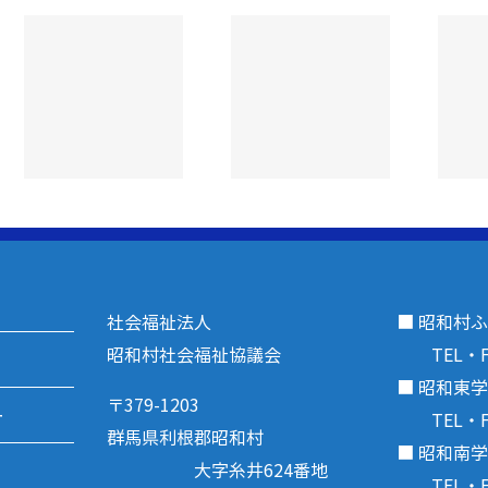
令和８年度
昭和村老人ク
ラブ連合会
福祉教育♪
【スポーツ大
会】開催
社会福祉法人
■ 昭和村
昭和村社会福祉協議会
TEL・FAX
■ 昭和東
〒379-1203
ー
TEL・FAX
群馬県利根郡昭和村
■ 昭和南
大字糸井624番地
TEL・FAX