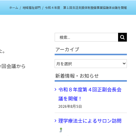
ホーム
/
地域福祉部門
/
令和４年度 第１回生活支援体制整備事業協議体会議を開催
検
索
アーカイブ
た。
…
ア
今回会議から
ー
新着情報・お知らせ
カ
令和８年度第４回正副会長会
イ
議を開催！
ブ
2026年8月5日
理学療法士によるサロン訪問