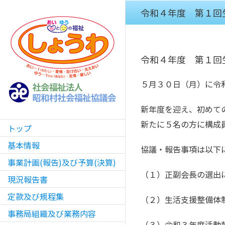
Skip
令和４年度 第１回
to
content
令和４年度 第１回
５月３０日（月）に令
新年度を迎え、初めて
新たに５名の方に構成
トップ
基本情報
協議・報告事項は以下
事業計画(報告)及び予算(決算)
（１）正副会長の選出
現況報告書
定款及び規程集
（２）生活支援整備体
事務局組織及び業務内容
（３）令和３年度活動