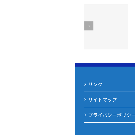
第７6回社会を
手をつなぐ親
明るくする運
の会が奉仕作
動を実施しま
業を実施！
した
リンク
サイトマップ
プライバシーポリシ