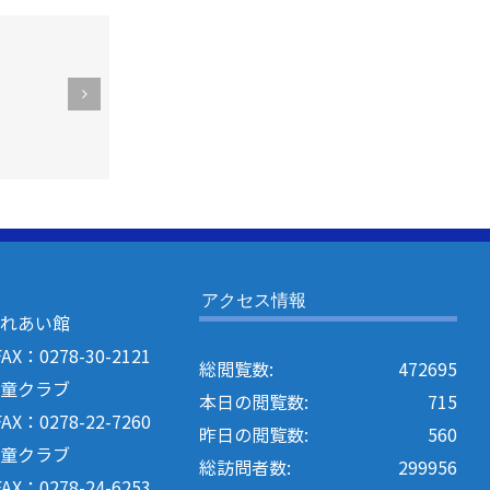
第２１回利根
郡老人クラブ
連合会輪投げ
大会に出場し
ました！
アクセス情報
ふれあい館
：0278-30-2121
総閲覧数:
472695
学童クラブ
本日の閲覧数:
715
：0278-22-7260
昨日の閲覧数:
560
学童クラブ
総訪問者数:
299956
：0278-24-6253