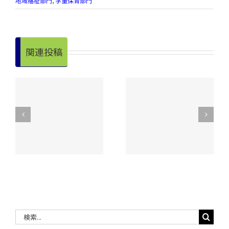
地域福祉部門
,
学童保育部門
関連投稿
令和８年度 昭和
明
手をつなぐ親の会
村老人クラブ連合
実
が奉仕作業を実
会【スポーツ大
施！
会】開催
検