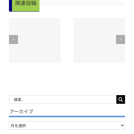
関連投稿
外出行事を実施
外出行事を実施♪
♪
～老神温泉ポピー
～赤谷湖鯉のぼり
～
畑～
編～
検
索
アーカイブ
…
ア
ー