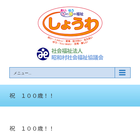
Skip
to
content
メニュー...
祝 １００歳！！
祝 １００歳！！