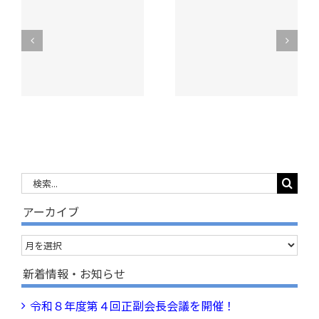
令和８年度昭和村
ク
☀学童クラブ夏休
学童クラブ通年入
内
みの様子☀
会のご案内
検
索
アーカイブ
…
ア
ー
新着情報・お知らせ
カ
令和８年度第４回正副会長会議を開催！
イ