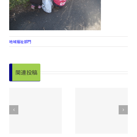
地域福祉部門
関連投稿
令和８年度 昭和
明
手をつなぐ親の会
村老人クラブ連合
実
が奉仕作業を実
会【スポーツ大
施！
会】開催