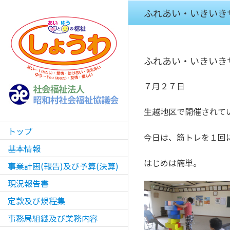
Skip
ふれあい・いきいき
to
content
ふれあい・いきいき
７月２７日
生越地区で開催されて
トップ
今日は、筋トレを１回
基本情報
はじめは簡単。
事業計画(報告)及び予算(決算)
現況報告書
定款及び規程集
事務局組織及び業務内容