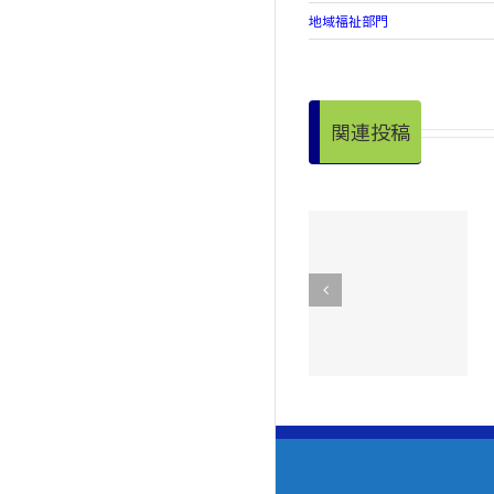
地域福祉部門
関連投稿
第７6回社会を
手をつなぐ親
明るくする運
の会が奉仕作
動を実施しま
業を実施！
した