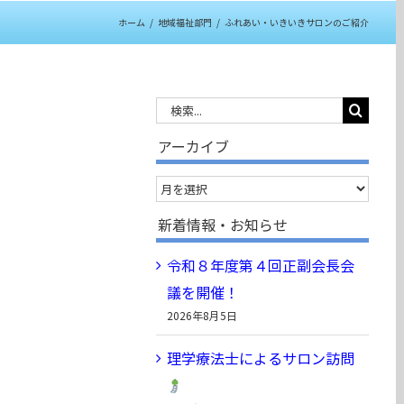
ホーム
/
地域福祉部門
/
ふれあい・いきいきサロンのご紹介
検
索
アーカイブ
…
ア
ー
新着情報・お知らせ
カ
令和８年度第４回正副会長会
イ
議を開催！
ブ
2026年8月5日
理学療法士によるサロン訪問