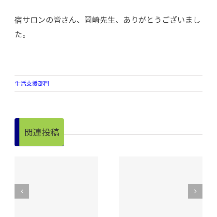
宿サロンの皆さん、岡崎先生、ありがとうございまし
た。
生活支援部門
関連投稿
る
理学療法士による
理学療法士による
サロン訪問
サロン訪問