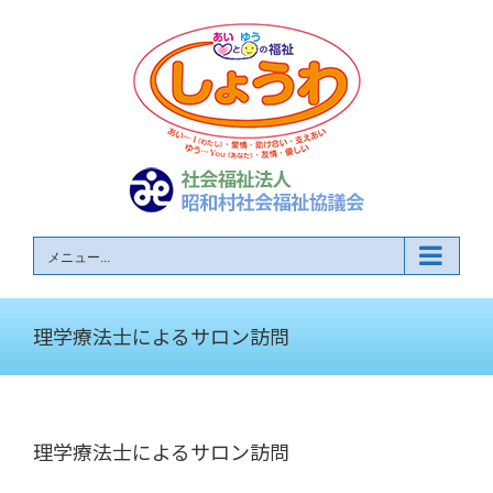
Skip
to
content
メニュー...
理学療法士によるサロン訪問
理学療法士によるサロン訪問