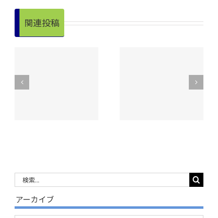
関連投稿
る
理学療法士による
理学療法士による
サロン訪問
サロン訪問
検
索
アーカイブ
…