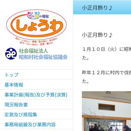
Skip
小正月飾り♪
to
content
小正月飾り♪
１月１０日（火）に昭
た。
昨年１２月に村内で伐
トップ
た。
基本情報
事業計画(報告)及び予算(決算)
現況報告書
定款及び規程集
事務局組織及び業務内容