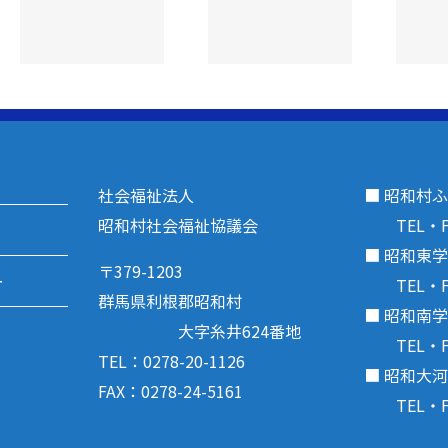
ラブ連合会
福祉教育♪
【スポーツ大
会】開催
社会福祉法人
■ 昭和村
昭和村社会福祉協議会
TEL・FAX
■ 昭和東
〒379-1203
ー
TEL・FAX
群馬県利根郡昭和村
■ 昭和南
大字糸井624番地
TEL・FAX
TEL：0278-20-1126
■ 昭和大
FAX：0278-24-5161
TEL・FAX