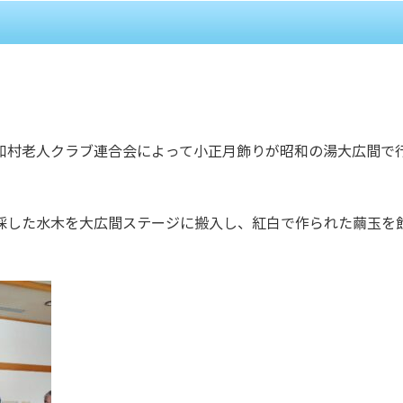
和村老人クラブ連合会によって小正月飾りが昭和の湯大広間で
採した水木を大広間ステージに搬入し、紅白で作られた繭玉を