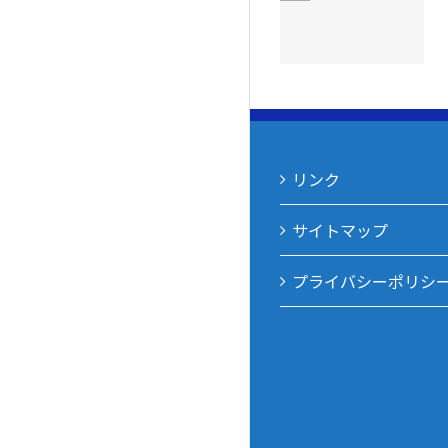
の会が奉仕作
動を実施しま
業を実施！
した
リンク
サイトマップ
プライバシーポリシ