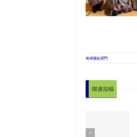
地域福祉部門
関連投稿
第７6回社会を
手をつなぐ親
明るくする運