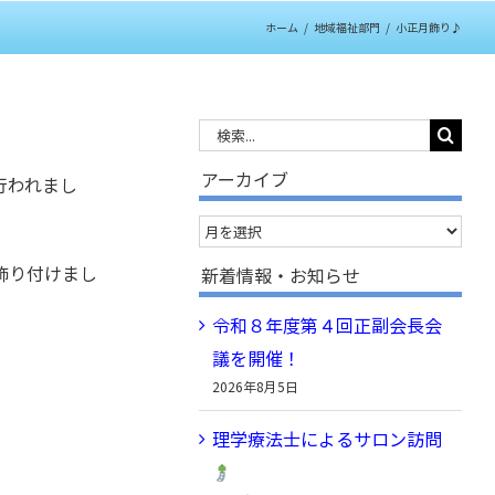
ホーム
/
地域福祉部門
/
小正月飾り♪
検
索
アーカイブ
行われまし
…
ア
ー
飾り付けまし
新着情報・お知らせ
カ
令和８年度第４回正副会長会
イ
議を開催！
ブ
2026年8月5日
理学療法士によるサロン訪問