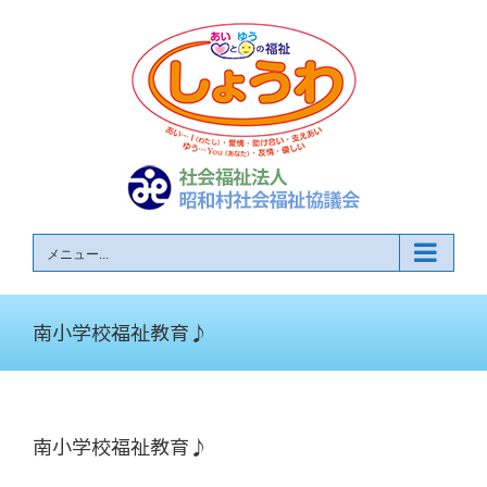
Skip
to
content
メニュー...
南小学校福祉教育♪
南小学校福祉教育♪