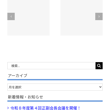
令和８年度 昭和
明
手をつなぐ親の会
村老人クラブ連合
実
が奉仕作業を実
会【スポーツ大
施！
会】開催
検
索
アーカイブ
…
ア
ー
新着情報・お知らせ
カ
令和８年度第４回正副会長会議を開催！
イ