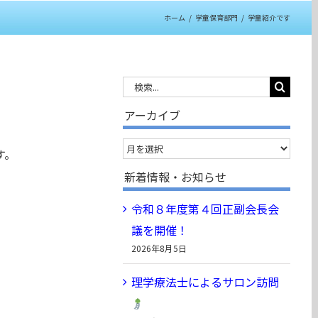
ホーム
/
学童保育部門
/
学童紹介です
検
索
アーカイブ
…
ア
す。
ー
新着情報・お知らせ
カ
令和８年度第４回正副会長会
イ
議を開催！
ブ
2026年8月5日
理学療法士によるサロン訪問