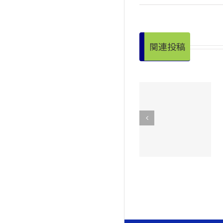
関連投稿
令和８年度昭
夏休み中の学
和村学童クラ
童クラブ利用
ブ通年入会の
のご案内
ご案内