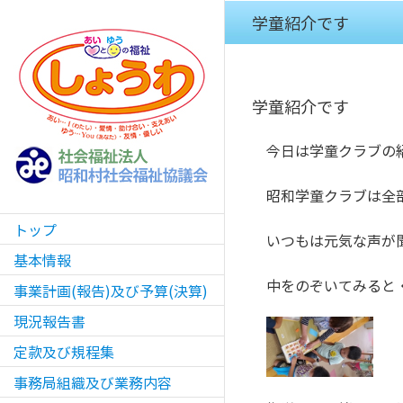
Skip
学童紹介です
to
content
学童紹介です
今日は学童クラブの紹
昭和学童クラブは全部
トップ
いつもは元気な声が聞
基本情報
中をのぞいてみると
事業計画(報告)及び予算(決算)
現況報告書
定款及び規程集
事務局組織及び業務内容