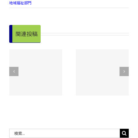
地域福祉部門
関連投稿
令和８年度 昭和
明
手をつなぐ親の会
村老人クラブ連合
実
が奉仕作業を実
会【スポーツ大
施！
会】開催
検