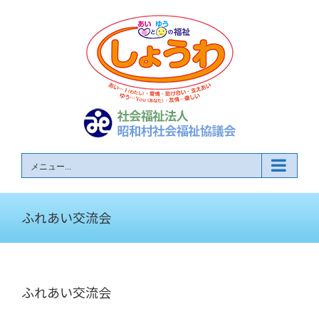
Skip
to
content
メニュー...
ふれあい交流会
ふれあい交流会