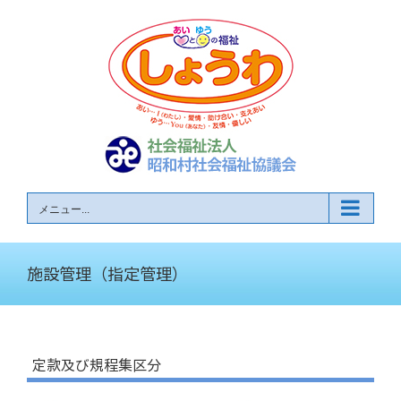
Skip
to
content
メニュー...
施設管理（指定管理）
定款及び規程集区分